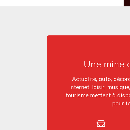
Une mine d
Actualité, auto, décor
internet, loisir, musiqu
tourisme mettent à dispo
pour t