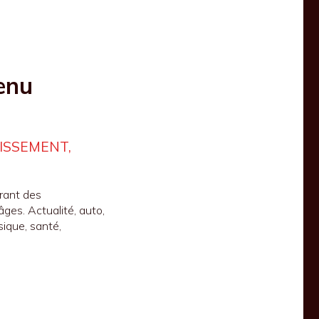
enu
ISSEMENT,
rant des
âges. Actualité, auto,
usique, santé,