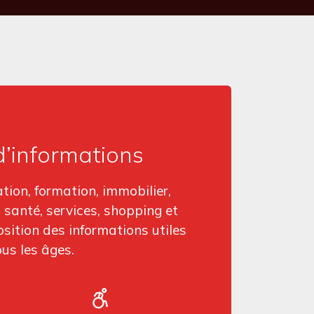
’informations
ation, formation, immobilier,
e, santé, services, shopping et
sition des informations utiles
ous les âges.