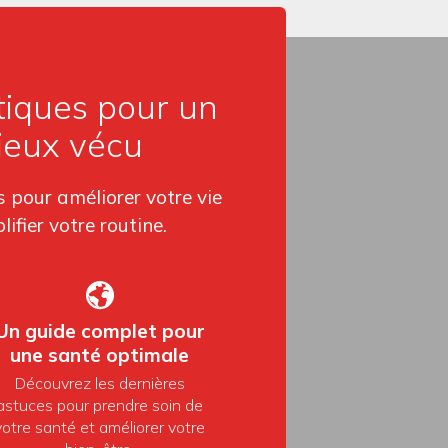
tiques pour un
ieux vécu
 pour améliorer votre vie
lifier votre routine.
Un guide complet pour
une santé optimale
Découvrez les dernières
astuces pour prendre soin de
votre santé et améliorer votre