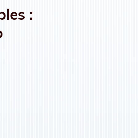
les :
o